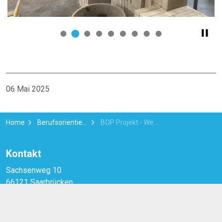
06 Mai 2025
Home
Berufsorientierung News
BOP Projekt - Werkstatttage bei der HWK
Kontakt
Sachsenweg 10
66121 Saarbrücken
Tel.:
0681 / 968653-0
Fax:
0681 / 968653-22