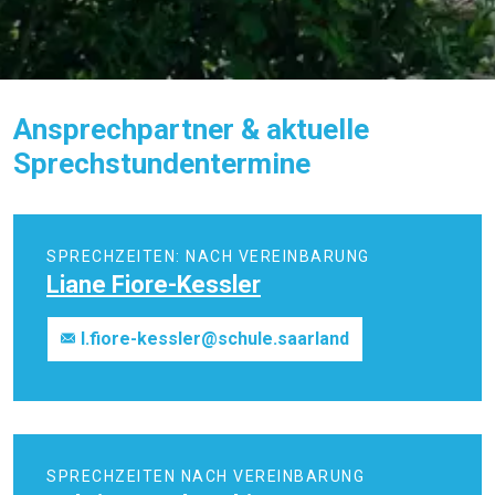
Ansprechpartner & aktuelle
Sprechstundentermine
SPRECHZEITEN: NACH VEREINBARUNG
Liane Fiore-Kessler
l.fiore-kessler@schule.saarland
SPRECHZEITEN NACH VEREINBARUNG