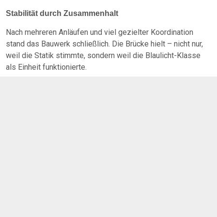
Stabilität durch Zusammenhalt
Nach mehreren Anläufen und viel gezielter Koordination
stand das Bauwerk schließlich. Die Brücke hielt – nicht nur,
weil die Statik stimmte, sondern weil die Blaulicht-Klasse
als Einheit funktionierte.
Der Vormittag zeigte eindrucksvoll: Manche Probleme
lassen sich nicht alleine lösen. Für die Jugendlichen war es
eine Lektion in
Vertrauen, Kooperation und
Selbstwirksamkeit
, die sicher länger im Gedächtnis bleibt.