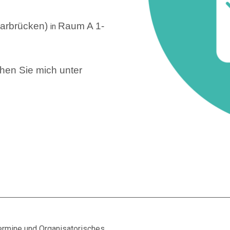
arbrücken)
Raum A 1-
in
chen Sie mich unter
ermine und Organisatorisches