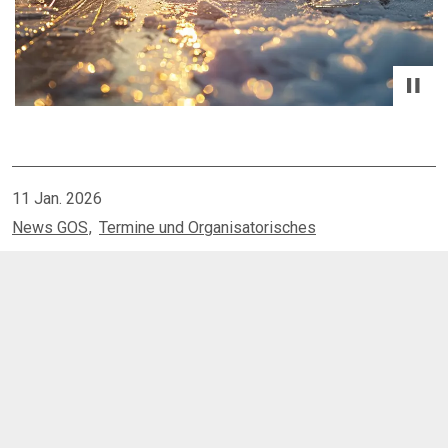
11 Jan. 2026
News GOS
Termine und Organisatorisches
Home
Aktuelles
Lernen von zu Hause 12.01.2026
Kontakt
Sachsenweg 10
66121 Saarbrücken
Tel.:
0681 / 968653-0