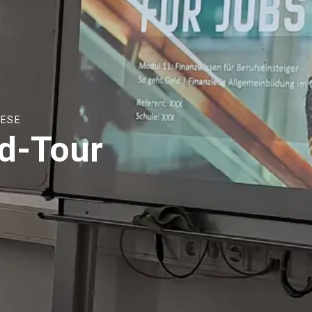
IESE
ld-Tour