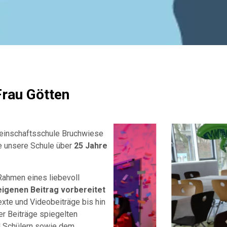
Frau Götten
meinschaftsschule Bruchwiese
ie unsere Schule über
25 Jahre
ahmen eines liebevoll
eigenen Beitrag vorbereitet
exte und Videobeiträge bis hin
er Beiträge spiegelten
nd Schülern sowie dem