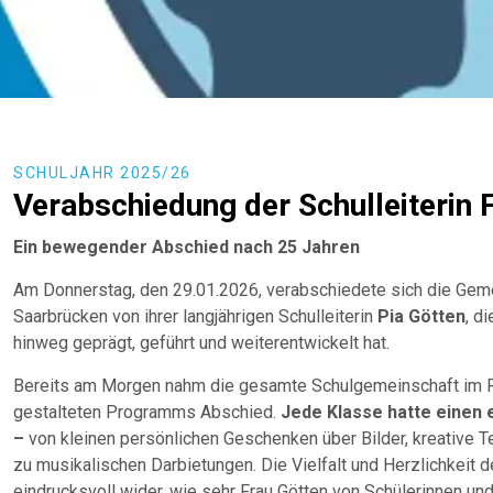
SCHULJAHR 2025/26
Verabschiedung der Schulleiterin 
Ein bewegender Abschied nach 25 Jahren
Am Donnerstag, den 29.01.2026, verabschiedete sich die Ge
Saarbrücken von ihrer langjährigen Schulleiterin
Pia Götten
, d
hinweg geprägt, geführt und weiterentwickelt hat.
Bereits am Morgen nahm die gesamte Schulgemeinschaft im R
gestalteten Programms Abschied.
Jede Klasse hatte einen 
–
von kleinen persönlichen Geschenken über Bilder, kreative T
zu musikalischen Darbietungen. Die Vielfalt und Herzlichkeit d
eindrucksvoll wider, wie sehr Frau Götten von Schülerinnen u