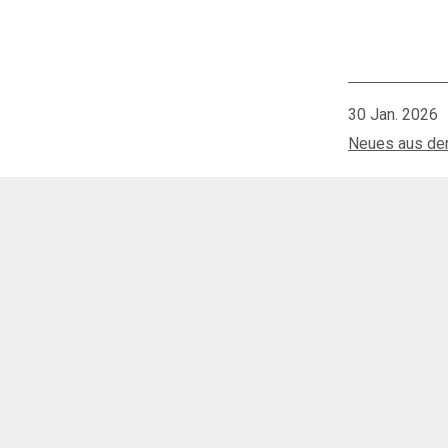
30 Jan. 2026
Neues aus de
Home
Aktuelles
Verabschiedung Frau Götten
Kontakt
Sachsenweg 10
66121 Saarbrücken
Tel.:
0681 / 968653-0